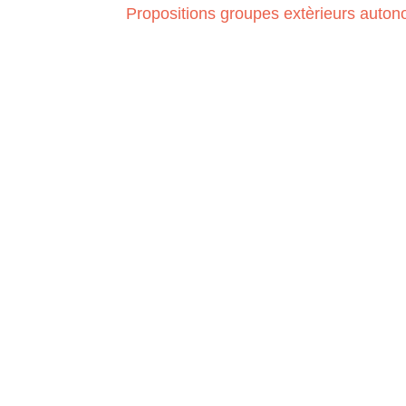
Propositions groupes extèrieurs auto
hôtellerie Montjoie
demande d'accueil de groupe