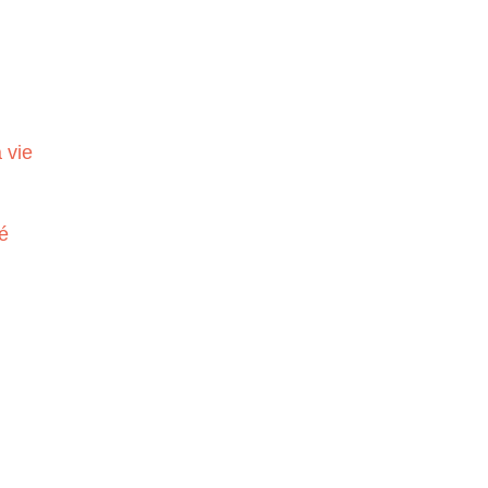
 vie
é