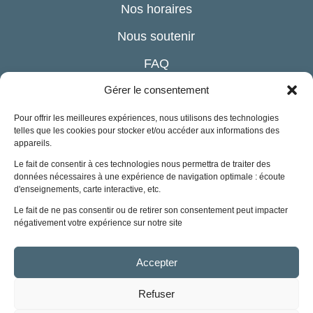
Nos horaires
Nous soutenir
FAQ
Gérer le consentement
hotellerie@stjean-troussures.fr
03 44 47 86 05
Pour offrir les meilleures expériences, nous utilisons des technologies
telles que les cookies pour stocker et/ou accéder aux informations des
3 rue du château – Troussures
appareils.
60390 AUNEUIL
Le fait de consentir à ces technologies nous permettra de traiter des
données nécessaires à une expérience de navigation optimale : écoute
d'enseignements, carte interactive, etc.
Le fait de ne pas consentir ou de retirer son consentement peut impacter
négativement votre expérience sur notre site
Site institutionnel
Site Province France
Accepter
Site partenaires
Refuser