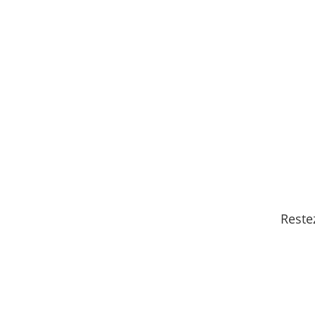
tout le programme
Reste
S'inscrire