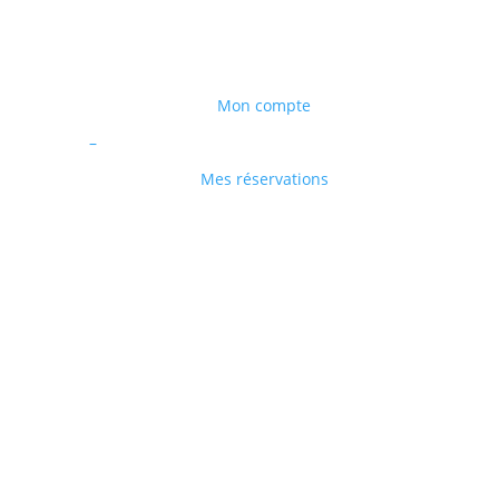
Mon compte
–
Mes réservations
Halte mariale – A l’école de
Marie, grandir dans
l’espèrance