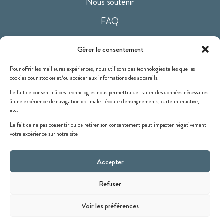
Nous soutenir
FAQ
hotellerie@stjean-troussures.fr
Gérer le consentement
03 44 47 86 05
Pour offrir les meilleures expériences, nous utilisons des technologies telles que les
3 rue du château – Troussures
cookies pour stocker et/ou accéder aux informations des appareils.
60390 AUNEUIL
Le fait de consentir à ces technologies nous permettra de traiter des données nécessaires
à une expérience de navigation optimale : écoute d'enseignements, carte interactive,
etc.
Le fait de ne pas consentir ou de retirer son consentement peut impacter négativement
votre expérience sur notre site
Site institutionnel
Site Province France
Accepter
Site partenaires
Refuser
Voir les préférences
Copyright © 2026. Saint-Jean Troussures.
Mentions légales