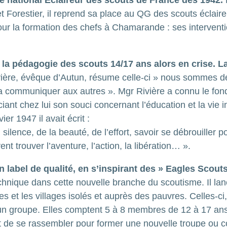
national Eclaireur des scouts de France dès 1942.
 Forestier, il reprend sa place au QG des scouts éclair
our la formation des chefs à Chamarande : ses interventi
la pédagogie des scouts 14/17 ans alors en crise.
La
ère, évêque d’Autun, résume celle-ci » nous sommes des 
s la communiquer aux autres ». Mgr Rivière a connu le fo
ciant chez lui son souci concernant l’éducation et la vie 
er 1947 il avait écrit :
 silence, de la beauté, de l’effort, savoir se débrouille
t trouver l’aventure, l’action, la libération… ».
n label de qualité, en s’inspirant des » Eagles Scout
chnique dans cette nouvelle branche du scoutisme. Il lan
es et les villages isolés et auprès des pauvres. Celles-c
un groupe. Elles comptent 5 à 8 membres de 12 à 17 ans
st de se rassembler pour former une nouvelle troupe ou com