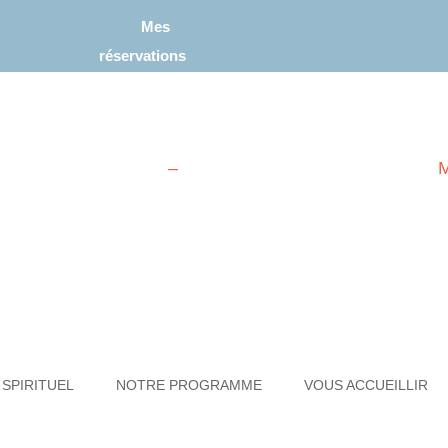
Mes
réservations
–
M
MICHEL MENU,
DATEUR DES G
 SPIRITUEL
NOTRE PROGRAMME
VOUS ACCUEILLIR