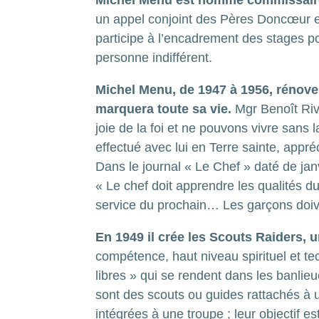
Michel Menu est nommé commissaire 
un appel conjoint des Pères Doncœur et
participe à l’encadrement des stages p
personne indifférent.
Michel Menu, de 1947 à 1956, rénove 
marquera toute sa vie.
Mgr Benoît Rivi
joie de la foi et ne pouvons vivre san
effectué avec lui en Terre sainte, appré
Dans le journal « Le Chef » daté de janvi
« Le chef doit apprendre les qualités du
service du prochain… Les garçons doiven
En 1949 il crée les Scouts Raiders, u
compétence, haut niveau spirituel et te
libres » qui se rendent dans les banlieu
sont des scouts ou guides rattachés à 
intégrées à une troupe ; leur objectif e