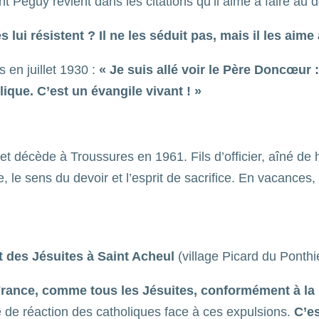
t Péguy revient dans les citations qu’il aime à faire au d
ui résistent ? Il ne les séduit pas, mais il les aime
 en juillet 1930 :
« Je suis allé voir le Père Doncœur :
que. C’est un évangile vivant ! »
t décède à Troussures en 1961. Fils d’officier, aîné de hu
, le sens du devoir et l’esprit de sacrifice. En vacances,
at des Jésuites à Saint Acheul
(village Picard du Ponthi
 France, comme tous les Jésuites, conformément à la l
e de réaction des catholiques face à ces expulsions.
C’es