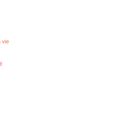
 vie
é