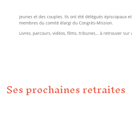
Congrès Mission …).
Ils sont plus particulièrement impliqués dans l’évangélis
jeunes et des couples.
Ils ont été délégués épiscopaux et
membres du
comité élargi du Congrès-Mission.
Livres, parcours, vidéos, films, tribunes… à retrouver sur
Ses prochaines retraites