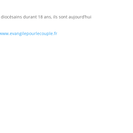
ation du mariage et de la sexualité
auprès des
 diocésains durant 18 ans, ils sont aujourd’hui
www.evangilepourlecouple.fr