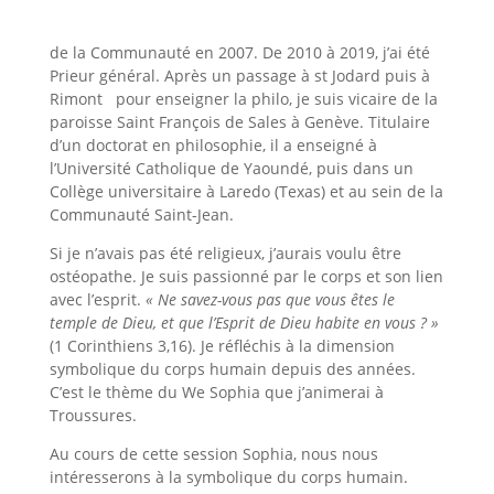
Taïwan pour apprendre la langue. Son séjour a été
écourté, car le Chapitre général l’a élu vicaire général
de la Communauté en 2007. De 2010 à 2019, j’ai été
Prieur général. Après un passage à st Jodard puis à
Rimont pour enseigner la philo, je suis vicaire de la
paroisse Saint François de Sales à Genève. Titulaire
d’un doctorat en philosophie, il a enseigné à
l’Université Catholique de Yaoundé, puis dans un
Collège universitaire à Laredo (Texas) et au sein de la
Communauté Saint-Jean.
Si je n’avais pas été religieux, j’aurais voulu être
ostéopathe. Je suis passionné par le corps et son lien
avec l’esprit.
« Ne savez-vous pas que vous êtes le
temple de Dieu, et que l’Esprit de Dieu habite en vous ? »
(1 Corinthiens 3,16). Je réfléchis à la dimension
symbolique du corps humain depuis des années.
C’est le thème du We Sophia que j’animerai à
Troussures.
Au cours de cette session Sophia, nous nous
intéresserons à la symbolique du corps humain.