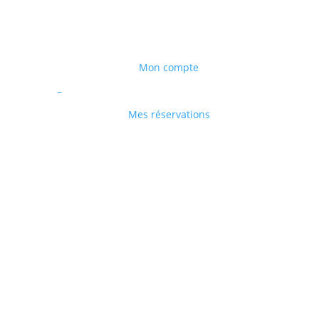
Mon compte
–
Mes réservations
PÈRE THOMAS
Le père Thomas est entré dans la Communauté
Saint-Jean en 1988. Il a été ordonné prêtre en 1995.
Envoyé d’abord en mission au Cameroun où il a vécu
9 ans, puis aux USA (5 ans). Il voulait être
missionnaire en Chine et a été envoyé envoyé à