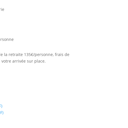
ie
ersonne
 de la retraite 135€/personne, frais de
 votre arrivée sur place.
F)
F)